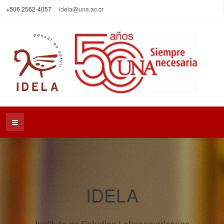
+506 2562-4057
idela@una.ac.cr
IDELA
Instituto de Estudios Latinoamericanos