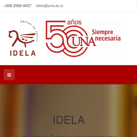
+506 2562-4057
idela@una.ac.cr
IDELA
Instituto de Estudios Latinoamericanos