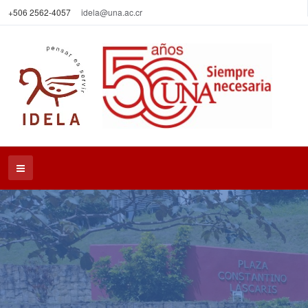
+506 2562-4057
idela@una.ac.cr
IDELA