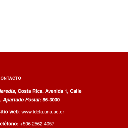
CONTACTO
eredia
, Costa Rica. Avenida 1, Calle
9.
Apartado Postal
: 86-3000
:
www.idela.una.ac.cr
itio web
+506 2562-4057
eléfono: