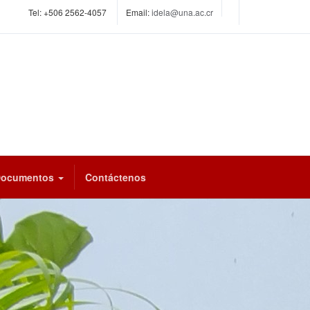
Tel:
+506 2562-4057
Email:
idela@una.ac.cr
Documentos
Contáctenos