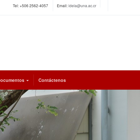
Tel:
+506 2562-4057
Email:
idela@una.ac.cr
Documentos
Contáctenos