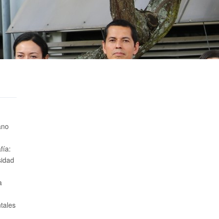
ano
fía:
sidad
a
tales