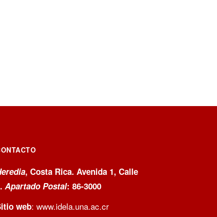
CONTACTO
eredia
, Costa Rica. Avenida 1, Calle
9.
Apartado Postal
: 86-3000
:
www.idela.una.ac.cr
itio web