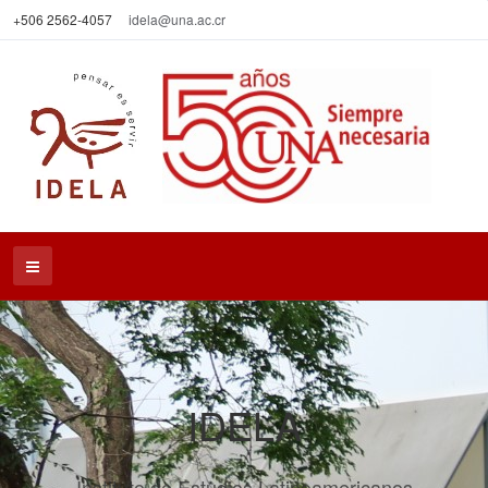
+506 2562-4057
idela@una.ac.cr
IDELA
Instituto de Estudios Latinoamericanos